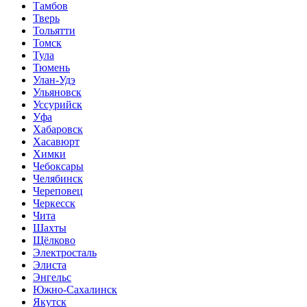
Тамбов
Тверь
Тольятти
Томск
Тула
Тюмень
Улан-Удэ
Ульяновск
Уссурийск
Уфа
Хабаровск
Хасавюрт
Химки
Чебоксары
Челябинск
Череповец
Черкесск
Чита
Шахты
Щёлково
Электросталь
Элиста
Энгельс
Южно-Сахалинск
Якутск