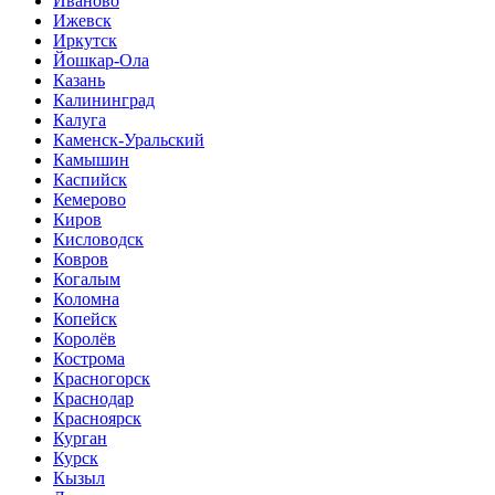
Иваново
Ижевск
Иркутск
Йошкар-Ола
Казань
Калининград
Калуга
Каменск-Уральский
Камышин
Каспийск
Кемерово
Киров
Кисловодск
Ковров
Когалым
Коломна
Копейск
Королёв
Кострома
Красногорск
Краснодар
Красноярск
Курган
Курск
Кызыл