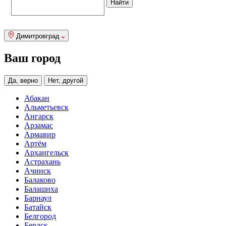
Димитровград
Ваш город
Да, верно
Нет, другой
Абакан
Альметьевск
Ангарск
Арзамас
Армавир
Артём
Архангельск
Астрахань
Ачинск
Балаково
Балашиха
Барнаул
Батайск
Белгород
Бердск