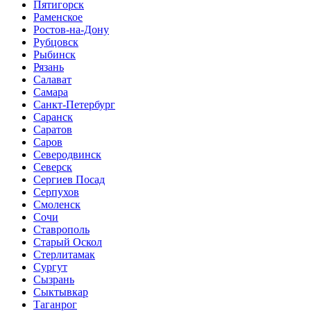
Пятигорск
Раменское
Ростов-на-Дону
Рубцовск
Рыбинск
Рязань
Салават
Самара
Санкт-Петербург
Саранск
Саратов
Саров
Северодвинск
Северск
Сергиев Посад
Серпухов
Смоленск
Сочи
Ставрополь
Старый Оскол
Стерлитамак
Сургут
Сызрань
Сыктывкар
Таганрог