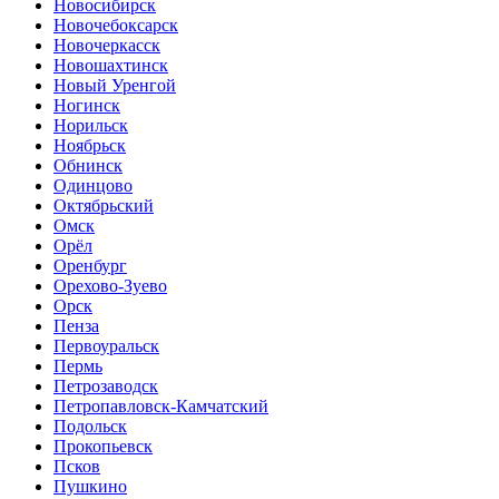
Новосибирск
Новочебоксарск
Новочеркасск
Новошахтинск
Новый Уренгой
Ногинск
Норильск
Ноябрьск
Обнинск
Одинцово
Октябрьский
Омск
Орёл
Оренбург
Орехово-Зуево
Орск
Пенза
Первоуральск
Пермь
Петрозаводск
Петропавловск-Камчатский
Подольск
Прокопьевск
Псков
Пушкино