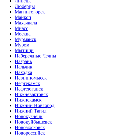
Липецк
Люберцы
Магнитогорск
Майкоп
Махачкала
Миасс
Москва
Мурманск
Муром
Мытищи
Набережные Челны
Назрань
Нальчик
Находка
Невинномысск
Нефтекамск
Нефтеюганск
Нижневартовск
Нижнекамск
Нижний Новгород
Нижний Тагил
Новокузнецк
Новокуйбышевск
Новомосковск
Новороссийск