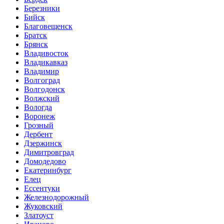
Березники
Бийск
Благовещенск
Братск
Брянск
Владивосток
Владикавказ
Владимир
Волгоград
Волгодонск
Волжский
Вологда
Воронеж
Грозный
Дербент
Дзержинск
Димитровград
Домодедово
Екатеринбург
Елец
Ессентуки
Железнодорожный
Жуковский
Златоуст