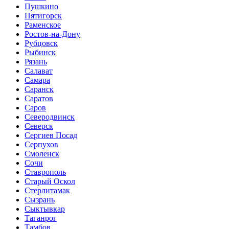
Пушкино
Пятигорск
Раменское
Ростов-на-Дону
Рубцовск
Рыбинск
Рязань
Салават
Самара
Саранск
Саратов
Саров
Северодвинск
Северск
Сергиев Посад
Серпухов
Смоленск
Сочи
Ставрополь
Старый Оскол
Стерлитамак
Сызрань
Сыктывкар
Таганрог
Тамбов