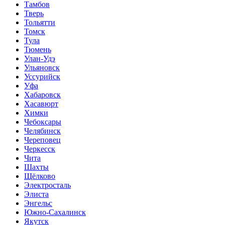
Тамбов
Тверь
Тольятти
Томск
Тула
Тюмень
Улан-Удэ
Ульяновск
Уссурийск
Уфа
Хабаровск
Хасавюрт
Химки
Чебоксары
Челябинск
Череповец
Черкесск
Чита
Шахты
Щёлково
Электросталь
Элиста
Энгельс
Южно-Сахалинск
Якутск