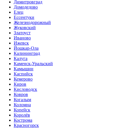
Димитровград
Домодедово
Елец
Ессентуки
Железнодорожный
Жуковский
Златоуст
Иваново
Ижевск
Йошкар-Ола
Калининград
Калуга
Каменск-Уральский
Камышин
Каспийск
Кемерово
Киров
Кисловодск
Ковров
Когалым
Коломна
Копейск
Королёв
Кострома
Красногорск