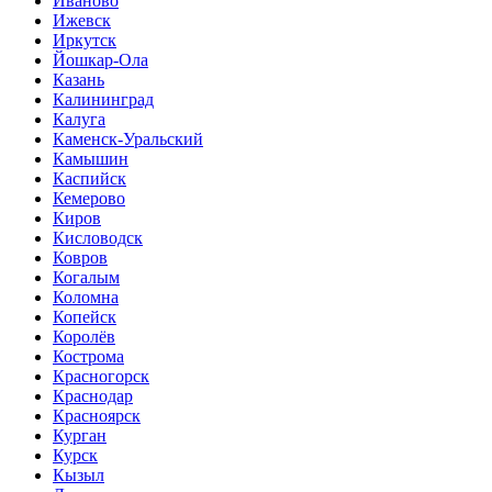
Иваново
Ижевск
Иркутск
Йошкар-Ола
Казань
Калининград
Калуга
Каменск-Уральский
Камышин
Каспийск
Кемерово
Киров
Кисловодск
Ковров
Когалым
Коломна
Копейск
Королёв
Кострома
Красногорск
Краснодар
Красноярск
Курган
Курск
Кызыл