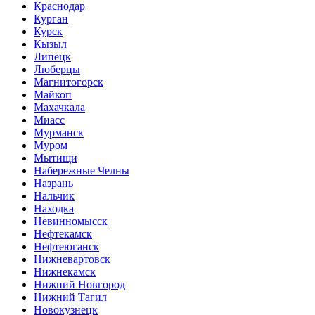
Краснодар
Курган
Курск
Кызыл
Липецк
Люберцы
Магнитогорск
Майкоп
Махачкала
Миасс
Мурманск
Муром
Мытищи
Набережные Челны
Назрань
Нальчик
Находка
Невинномысск
Нефтекамск
Нефтеюганск
Нижневартовск
Нижнекамск
Нижний Новгород
Нижний Тагил
Новокузнецк