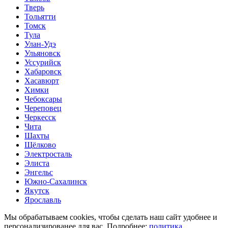
Тверь
Тольятти
Томск
Тула
Улан-Удэ
Ульяновск
Уссурийск
Хабаровск
Хасавюрт
Химки
Чебоксары
Череповец
Черкесск
Чита
Шахты
Щёлково
Электросталь
Элиста
Энгельс
Южно-Сахалинск
Якутск
Ярославль
Мы обрабатываем cookies, чтобы сделать наш сайт удобнее и
персонализированее для вас. Подробнее:
политика