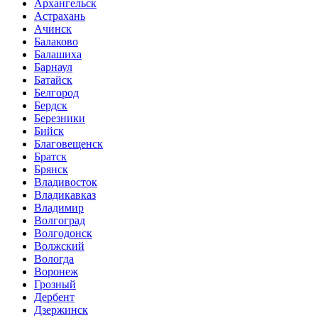
Архангельск
Астрахань
Ачинск
Балаково
Балашиха
Барнаул
Батайск
Белгород
Бердск
Березники
Бийск
Благовещенск
Братск
Брянск
Владивосток
Владикавказ
Владимир
Волгоград
Волгодонск
Волжский
Вологда
Воронеж
Грозный
Дербент
Дзержинск