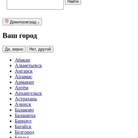
Димитровград
Ваш город
Да, верно
Нет, другой
Абакан
Альметьевск
Ангарск
Арзамас
Армавир
Артём
Архангельск
Астрахань
Ачинск
Балаково
Балашиха
Барнаул
Батайск
Белгород
Бердск