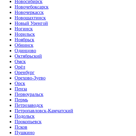
Новосибирск
Новочебоксарск
Новочеркасск
Новошахтинск
Новый Уренгой
Ногинск
Норильск
Ноябрьск
Обнинск
Одинцово
Октябрьский
Омск
Орёл
Оренбург
Орехово-Зуево
Орск
Пенза
Первоуральск
Пермь
Петрозаводск
Петропавловск-Камчатский
Подольск
Прокопьевск
Псков
Пушкино