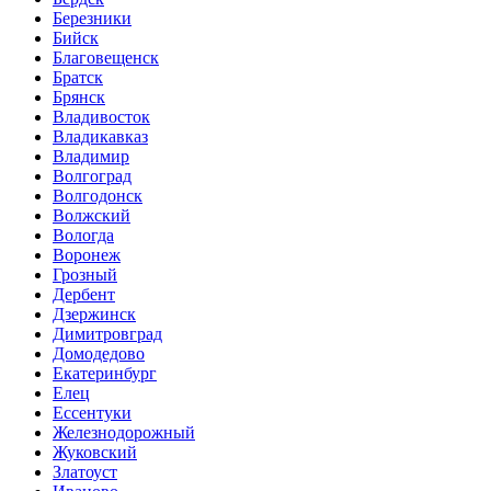
Березники
Бийск
Благовещенск
Братск
Брянск
Владивосток
Владикавказ
Владимир
Волгоград
Волгодонск
Волжский
Вологда
Воронеж
Грозный
Дербент
Дзержинск
Димитровград
Домодедово
Екатеринбург
Елец
Ессентуки
Железнодорожный
Жуковский
Златоуст