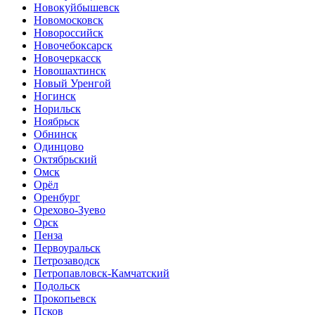
Новокуйбышевск
Новомосковск
Новороссийск
Новочебоксарск
Новочеркасск
Новошахтинск
Новый Уренгой
Ногинск
Норильск
Ноябрьск
Обнинск
Одинцово
Октябрьский
Омск
Орёл
Оренбург
Орехово-Зуево
Орск
Пенза
Первоуральск
Петрозаводск
Петропавловск-Камчатский
Подольск
Прокопьевск
Псков