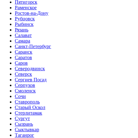
Пятигорск
Раменское
Ростов-на-Дону
Рубцовск
Рыбинск
Рязань
Салават
Самара
Санкт-Петербург
Саранск
Саратов
Саров
Северодвинск
Северск
Сергиев Посад
Серпухов
Смоленск
Сочи
Ставрополь
Старый Оскол
Стерлитамак
Сургут
Сызрань
Сыктывкар
Таганрог