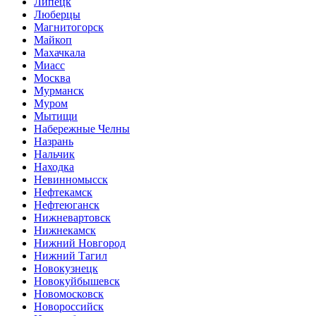
Липецк
Люберцы
Магнитогорск
Майкоп
Махачкала
Миасс
Москва
Мурманск
Муром
Мытищи
Набережные Челны
Назрань
Нальчик
Находка
Невинномысск
Нефтекамск
Нефтеюганск
Нижневартовск
Нижнекамск
Нижний Новгород
Нижний Тагил
Новокузнецк
Новокуйбышевск
Новомосковск
Новороссийск