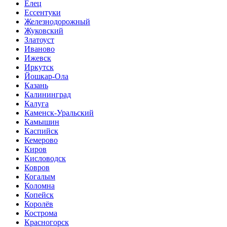
Елец
Ессентуки
Железнодорожный
Жуковский
Златоуст
Иваново
Ижевск
Иркутск
Йошкар-Ола
Казань
Калининград
Калуга
Каменск-Уральский
Камышин
Каспийск
Кемерово
Киров
Кисловодск
Ковров
Когалым
Коломна
Копейск
Королёв
Кострома
Красногорск