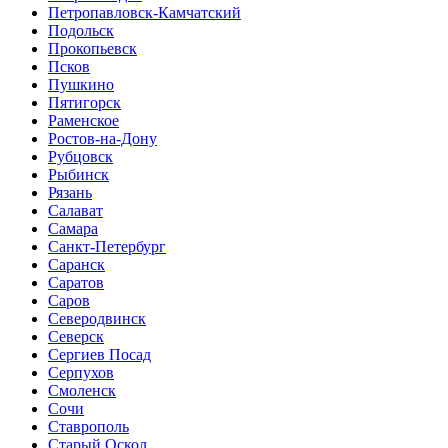
Петропавловск-Камчатский
Подольск
Прокопьевск
Псков
Пушкино
Пятигорск
Раменское
Ростов-на-Дону
Рубцовск
Рыбинск
Рязань
Салават
Самара
Санкт-Петербург
Саранск
Саратов
Саров
Северодвинск
Северск
Сергиев Посад
Серпухов
Смоленск
Сочи
Ставрополь
Старый Оскол