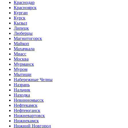
Краснодар
Красноярск
Курган
Курск
Кызыл
Липецк
Люберцы
Магнитогорск
Майкоп
Махачкала
Миасс
Москва
Мурманск
Муром
Мытищи
Набережные Челны
Назрань
Нальчик
Находка
Невинномысск
Нефтекамск
Нефтеюганск
Нижневартовск
Нижнекамск
Нижний Новгород