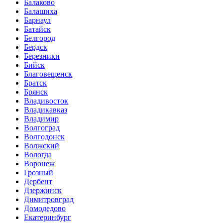
Балаково
Балашиха
Барнаул
Батайск
Белгород
Бердск
Березники
Бийск
Благовещенск
Братск
Брянск
Владивосток
Владикавказ
Владимир
Волгоград
Волгодонск
Волжский
Вологда
Воронеж
Грозный
Дербент
Дзержинск
Димитровград
Домодедово
Екатеринбург