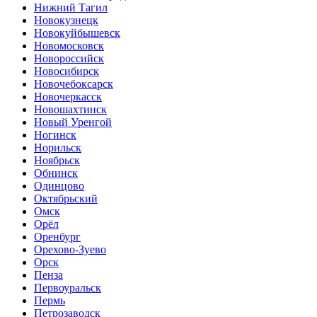
Нижний Тагил
Новокузнецк
Новокуйбышевск
Новомосковск
Новороссийск
Новосибирск
Новочебоксарск
Новочеркасск
Новошахтинск
Новый Уренгой
Ногинск
Норильск
Ноябрьск
Обнинск
Одинцово
Октябрьский
Омск
Орёл
Оренбург
Орехово-Зуево
Орск
Пенза
Первоуральск
Пермь
Петрозаводск