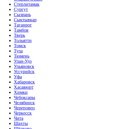
Стерлитамак
Сургут
Сызрань
Сыктывкар
Таганрог
Тамбов
Тверь
Тольятти
Томск
Тула
Тюмень
Улан-Удэ
Ульяновск
Уссурийск
Уфа
Хабаровск
Хасавюрт
Химки
Чебоксары
Челябинск
Череповец
Черкесск
Чита
Шахты
Щёлково