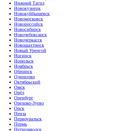
Нижний Тагил
Новокузнецк
Новокуйбышевск
Новомосковск
Новороссийск
Новосибирск
Новочебоксарск
Новочеркасск
Новошахтинск
Новый Уренгой
Ногинск
Норильск
Ноябрьск
Обнинск
Одинцово
Октябрьский
Омск
Орёл
Оренбург
Орехово-Зуево
Орск
Пенза
Первоуральск
Пермь
Петрозаводск