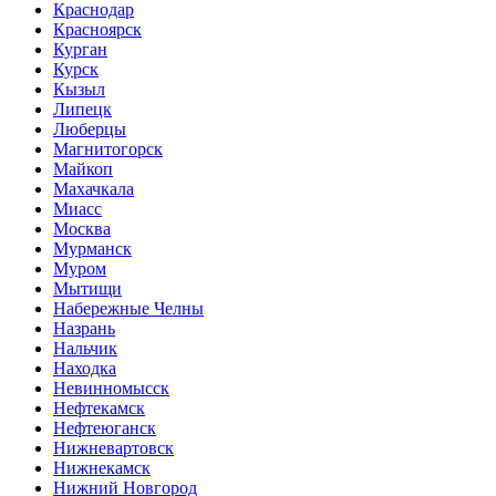
Краснодар
Красноярск
Курган
Курск
Кызыл
Липецк
Люберцы
Магнитогорск
Майкоп
Махачкала
Миасс
Москва
Мурманск
Муром
Мытищи
Набережные Челны
Назрань
Нальчик
Находка
Невинномысск
Нефтекамск
Нефтеюганск
Нижневартовск
Нижнекамск
Нижний Новгород