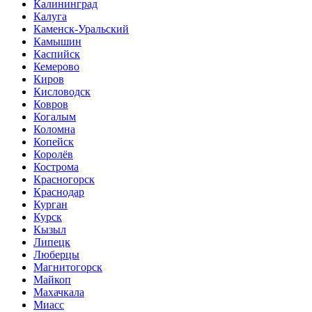
Калининград
Калуга
Каменск-Уральский
Камышин
Каспийск
Кемерово
Киров
Кисловодск
Ковров
Когалым
Коломна
Копейск
Королёв
Кострома
Красногорск
Краснодар
Курган
Курск
Кызыл
Липецк
Люберцы
Магнитогорск
Майкоп
Махачкала
Миасс