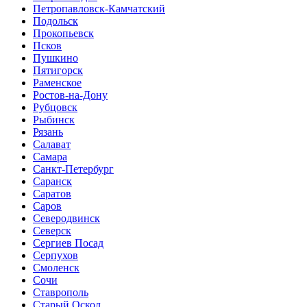
Петропавловск-Камчатский
Подольск
Прокопьевск
Псков
Пушкино
Пятигорск
Раменское
Ростов-на-Дону
Рубцовск
Рыбинск
Рязань
Салават
Самара
Санкт-Петербург
Саранск
Саратов
Саров
Северодвинск
Северск
Сергиев Посад
Серпухов
Смоленск
Сочи
Ставрополь
Старый Оскол