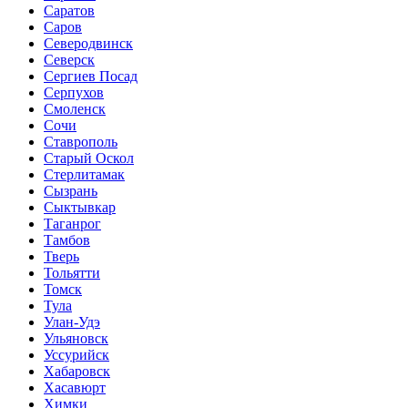
Саратов
Саров
Северодвинск
Северск
Сергиев Посад
Серпухов
Смоленск
Сочи
Ставрополь
Старый Оскол
Стерлитамак
Сызрань
Сыктывкар
Таганрог
Тамбов
Тверь
Тольятти
Томск
Тула
Улан-Удэ
Ульяновск
Уссурийск
Хабаровск
Хасавюрт
Химки