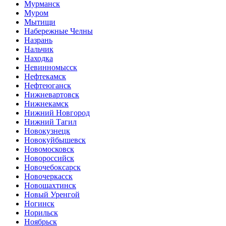
Мурманск
Муром
Мытищи
Набережные Челны
Назрань
Нальчик
Находка
Невинномысск
Нефтекамск
Нефтеюганск
Нижневартовск
Нижнекамск
Нижний Новгород
Нижний Тагил
Новокузнецк
Новокуйбышевск
Новомосковск
Новороссийск
Новочебоксарск
Новочеркасск
Новошахтинск
Новый Уренгой
Ногинск
Норильск
Ноябрьск