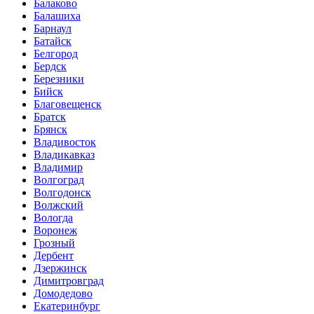
Балаково
Балашиха
Барнаул
Батайск
Белгород
Бердск
Березники
Бийск
Благовещенск
Братск
Брянск
Владивосток
Владикавказ
Владимир
Волгоград
Волгодонск
Волжский
Вологда
Воронеж
Грозный
Дербент
Дзержинск
Димитровград
Домодедово
Екатеринбург