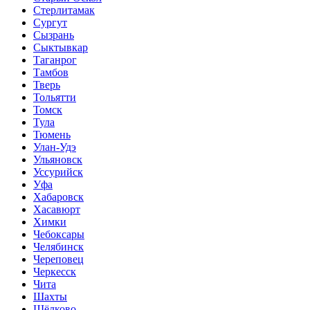
Стерлитамак
Сургут
Сызрань
Сыктывкар
Таганрог
Тамбов
Тверь
Тольятти
Томск
Тула
Тюмень
Улан-Удэ
Ульяновск
Уссурийск
Уфа
Хабаровск
Хасавюрт
Химки
Чебоксары
Челябинск
Череповец
Черкесск
Чита
Шахты
Щёлково