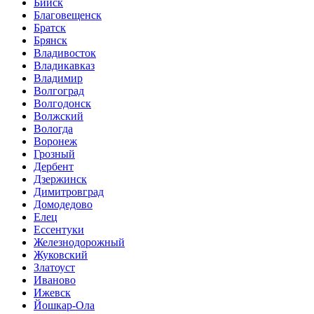
Бийск
Благовещенск
Братск
Брянск
Владивосток
Владикавказ
Владимир
Волгоград
Волгодонск
Волжский
Вологда
Воронеж
Грозный
Дербент
Дзержинск
Димитровград
Домодедово
Елец
Ессентуки
Железнодорожный
Жуковский
Златоуст
Иваново
Ижевск
Йошкар-Ола