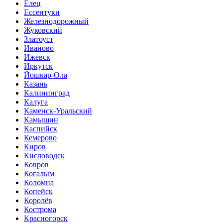
Елец
Ессентуки
Железнодорожный
Жуковский
Златоуст
Иваново
Ижевск
Иркутск
Йошкар-Ола
Казань
Калининград
Калуга
Каменск-Уральский
Камышин
Каспийск
Кемерово
Киров
Кисловодск
Ковров
Когалым
Коломна
Копейск
Королёв
Кострома
Красногорск