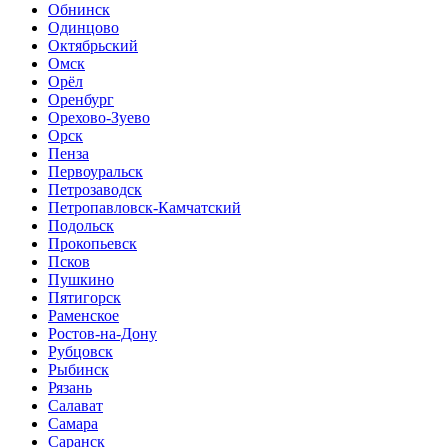
Обнинск
Одинцово
Октябрьский
Омск
Орёл
Оренбург
Орехово-Зуево
Орск
Пенза
Первоуральск
Петрозаводск
Петропавловск-Камчатский
Подольск
Прокопьевск
Псков
Пушкино
Пятигорск
Раменское
Ростов-на-Дону
Рубцовск
Рыбинск
Рязань
Салават
Самара
Саранск