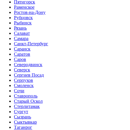
Пятигорск
Раменское
Ростов-на-Дону
Рубцовск
Рыбинск
Рязань
Салават
Самара
Санкт-Петербург
Саранск
Саратов
Саров
Северодвинск
Северск
Сергиев Посад
Серпухов
Смоленск
Сочи
Ставрополь
Старый Оскол
Стерлитамак
Сургут
Сызрань
Сыктывкар
Таганрог