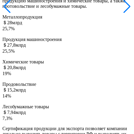
продукцию машиностроения и химические товары, а также
протовольствие и лесобумажные товары.
Металлопродукция
＄28
млрд
25,7%
Продукция машиностроения
＄27,8
млрд
25,5%
Химические товары
＄20,8
млрд
19%
Продовольствие
＄15,2
млрд
14%
Лесобумажные товары
＄7,94
млрд
7,3%
Сертификация продукции для экспорта позволяет
компании
легально вывозить товары с территории РФ и выполнять их