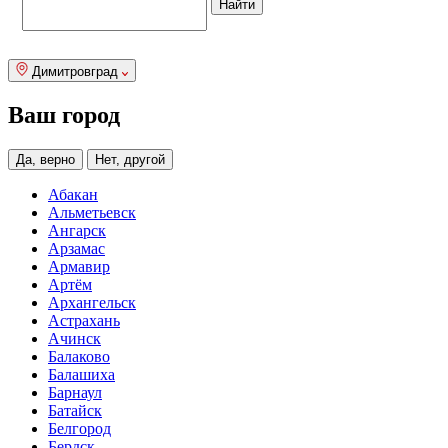
Димитровград
Ваш город
Да, верно
Нет, другой
Абакан
Альметьевск
Ангарск
Арзамас
Армавир
Артём
Архангельск
Астрахань
Ачинск
Балаково
Балашиха
Барнаул
Батайск
Белгород
Бердск