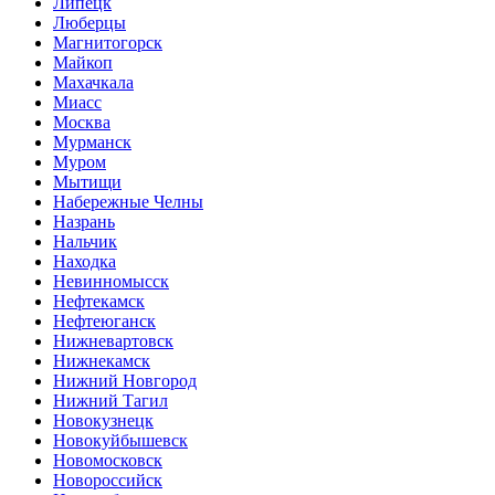
Липецк
Люберцы
Магнитогорск
Майкоп
Махачкала
Миасс
Москва
Мурманск
Муром
Мытищи
Набережные Челны
Назрань
Нальчик
Находка
Невинномысск
Нефтекамск
Нефтеюганск
Нижневартовск
Нижнекамск
Нижний Новгород
Нижний Тагил
Новокузнецк
Новокуйбышевск
Новомосковск
Новороссийск