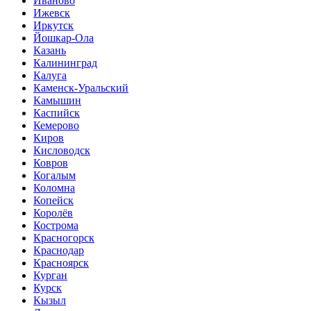
Иваново
Ижевск
Иркутск
Йошкар-Ола
Казань
Калининград
Калуга
Каменск-Уральский
Камышин
Каспийск
Кемерово
Киров
Кисловодск
Ковров
Когалым
Коломна
Копейск
Королёв
Кострома
Красногорск
Краснодар
Красноярск
Курган
Курск
Кызыл