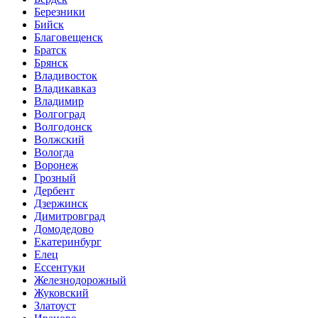
Березники
Бийск
Благовещенск
Братск
Брянск
Владивосток
Владикавказ
Владимир
Волгоград
Волгодонск
Волжский
Вологда
Воронеж
Грозный
Дербент
Дзержинск
Димитровград
Домодедово
Екатеринбург
Елец
Ессентуки
Железнодорожный
Жуковский
Златоуст