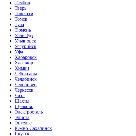
Тамбов
Тверь
Тольятти
Томск
Тула
Тюмень
Улан-Удэ
Ульяновск
Уссурийск
Уфа
Хабаровск
Хасавюрт
Химки
Чебоксары
Челябинск
Череповец
Черкесск
Чита
Шахты
Щёлково
Электросталь
Элиста
Энгельс
Южно-Сахалинск
Якутск