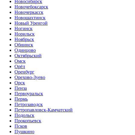
Новосибирск
Новочебоксарск
Новочеркасск
Новошахтинск
Новый Уренгой
Ногинск
Норильск
Ноябрьск
Обнинск
Одинцово
Октябрьский
Омск
Орёл
Оренбург
Орехово-Зуево
Орск
Пенза
Первоуральск
Пермь
Петрозаводск
Петропавловск-Камчатский
Подольск
Прокопьевск
Псков
Пушкино